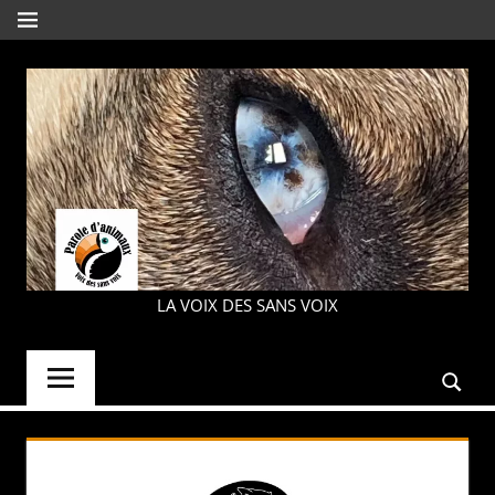
Aller
MENU
au
contenu
PAROLE
LA VOIX DES SANS VOIX
D'ANIMAUX