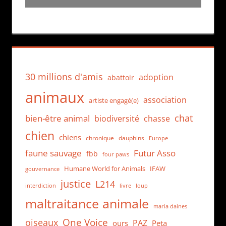
30 millions d'amis
adoption
abattoir
animaux
association
artiste engagé(e)
chat
bien-être animal
biodiversité
chasse
chien
chiens
chronique
dauphins
Europe
faune sauvage
Futur Asso
fbb
four paws
Humane World for Animals
IFAW
gouvernance
justice
L214
interdiction
loup
livre
maltraitance animale
maria daines
One Voice
oiseaux
PAZ
ours
Peta