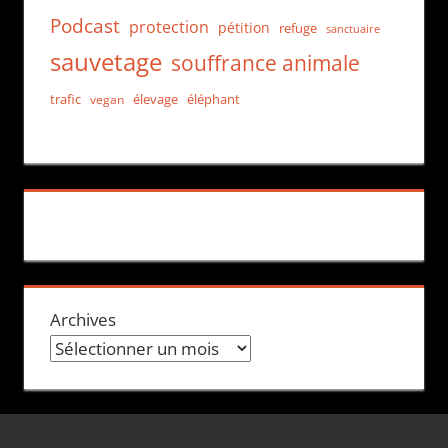
Podcast
protection
pétition
refuge
sanctuaire
sauvetage
souffrance animale
trafic
élevage
éléphant
vegan
Archives