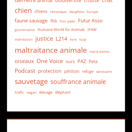
chat
bien-être animal
biodiversité
chasse
chien
chiens
chronique
dauphins
Europe
faune sauvage
Futur Asso
fbb
four paws
Humane World for Animals
IFAW
gouvernance
justice
L214
interdiction
loup
livre
maltraitance animale
maria daines
One Voice
oiseaux
PAZ
ours
Peta
Podcast
protection
pétition
refuge
sanctuaire
sauvetage
souffrance animale
trafic
élevage
éléphant
vegan