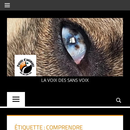
Aller
MENU
au
contenu
PAROLE
LA VOIX DES SANS VOIX
D'ANIMAUX
ÉTIQUETTE :
COMPRENDRE