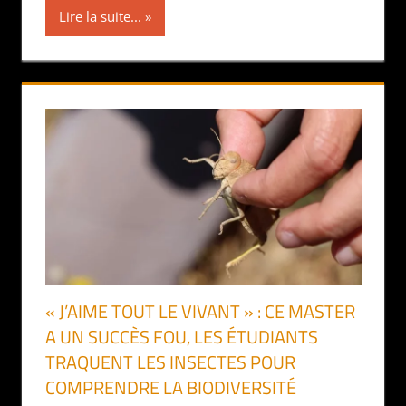
Lire la suite...
« J’AIME TOUT LE VIVANT » : CE MASTER
A UN SUCCÈS FOU, LES ÉTUDIANTS
TRAQUENT LES INSECTES POUR
COMPRENDRE LA BIODIVERSITÉ