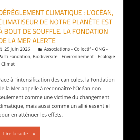
DÉRÈGLEMENT CLIMATIQUE : L’OCÉAN,
CLIMATISEUR DE NOTRE PLANÈTE EST
À BOUT DE SOUFFLE. LA FONDATION
DE LA MER ALERTE
25 juin 2026
Daniel
Associations - Collectif - ONG -
Parti Fondation
,
Biodiversité - Environnement - Ecologie
- Climat
Face à l’intensification des canicules, la Fondation
de la Mer appelle à reconnaître l’Océan non
seulement comme une victime du changement
climatique, mais aussi comme un allié essentiel
pour en atténuer les effets.
Lire la suite...