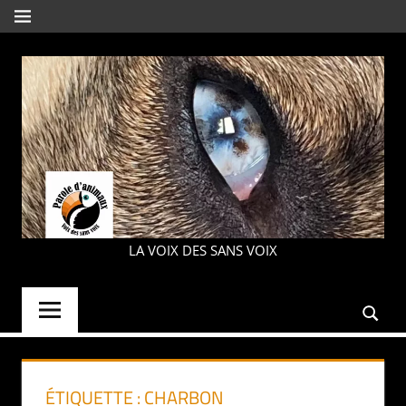
Aller
MENU
au
contenu
PAROLE
LA VOIX DES SANS VOIX
D'ANIMAUX
ÉTIQUETTE :
CHARBON