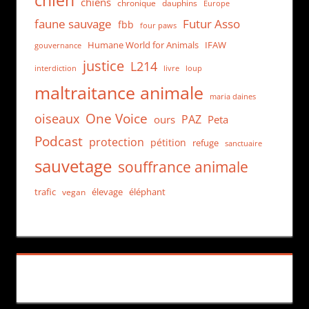
chien
chiens
chronique
dauphins
Europe
faune sauvage
Futur Asso
fbb
four paws
Humane World for Animals
IFAW
gouvernance
justice
L214
interdiction
loup
livre
maltraitance animale
maria daines
One Voice
oiseaux
PAZ
ours
Peta
Podcast
protection
pétition
refuge
sanctuaire
sauvetage
souffrance animale
trafic
élevage
éléphant
vegan