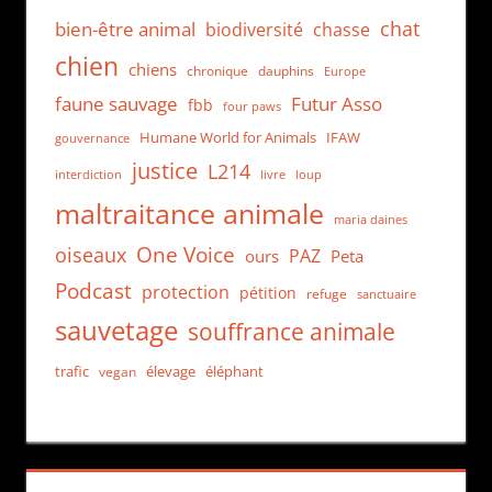
chat
bien-être animal
biodiversité
chasse
chien
chiens
chronique
dauphins
Europe
faune sauvage
Futur Asso
fbb
four paws
Humane World for Animals
IFAW
gouvernance
justice
L214
interdiction
loup
livre
maltraitance animale
maria daines
One Voice
oiseaux
PAZ
ours
Peta
Podcast
protection
pétition
refuge
sanctuaire
sauvetage
souffrance animale
trafic
élevage
éléphant
vegan