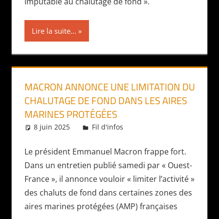
imputable au chalutage de fond ».
Lire la suite...
MACRON ANNONCE UNE LIMITATION DU
CHALUTAGE DE FOND DANS LES AIRES
MARINES PROTÉGÉES
8 juin 2025
Daniel
Fil d'infos
Le président Emmanuel Macron frappe fort.
Dans un entretien publié samedi par « Ouest-
France », il annonce vouloir « limiter l’activité »
des chaluts de fond dans certaines zones des
aires marines protégées (AMP) françaises