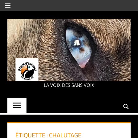
Aller
MENU
au
contenu
PAROLE
LA VOIX DES SANS VOIX
D'ANIMAUX
ÉTIQUETTE :
CHALUTAGE