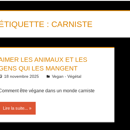
ÉTIQUETTE :
CARNISTE
AIMER LES ANIMAUX ET LES
GENS QUI LES MANGENT
18 novembre 2025
Daniel
Vegan - Végétal
Comment être végane dans un monde carniste
Lire la suite...