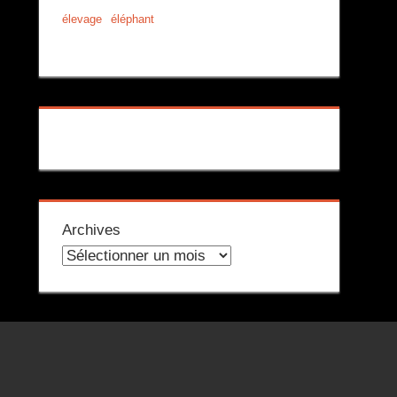
élevage
éléphant
Archives