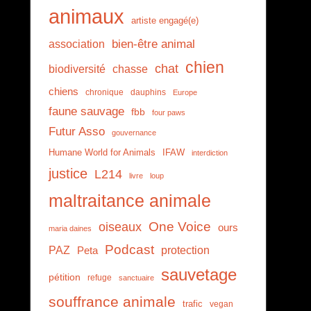
animaux
artiste engagé(e)
association
bien-être animal
chien
chat
biodiversité
chasse
chiens
chronique
dauphins
Europe
faune sauvage
fbb
four paws
Futur Asso
gouvernance
Humane World for Animals
IFAW
interdiction
justice
L214
livre
loup
maltraitance animale
One Voice
oiseaux
ours
maria daines
Podcast
PAZ
protection
Peta
sauvetage
pétition
refuge
sanctuaire
souffrance animale
trafic
vegan