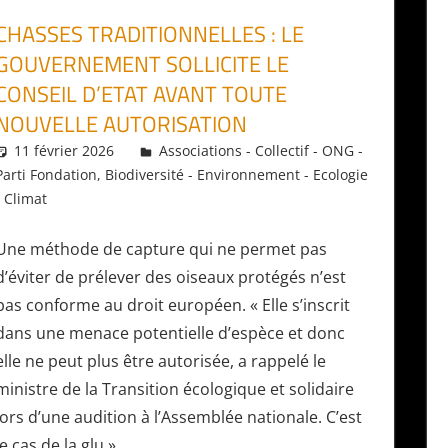
CHASSES TRADITIONNELLES : LE
GOUVERNEMENT SOLLICITE LE
CONSEIL D’ETAT AVANT TOUTE
NOUVELLE AUTORISATION
11 février 2026
Daniel
Associations - Collectif - ONG -
Parti Fondation
,
Biodiversité - Environnement - Ecologie
- Climat
Une méthode de capture qui ne permet pas
d’éviter de prélever des oiseaux protégés n’est
pas conforme au droit européen. « Elle s’inscrit
dans une menace potentielle d’espèce et donc
elle ne peut plus être autorisée, a rappelé le
ministre de la Transition écologique et solidaire
lors d’une audition à l’Assemblée nationale. C’est
le cas de la glu ».