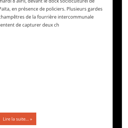
mardi 8 avril, devant le dock socioculturel de
Païta, en présence de policiers. Plusieurs gardes
champêtres de la fourrière intercommunale
tentent de capturer deux ch
Lire la suite...