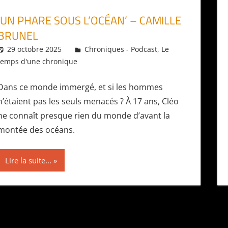
‘UN PHARE SOUS L’OCÉAN’ – CAMILLE
BRUNEL
29 octobre 2025
Daniel
Chroniques - Podcast
,
Le
temps d'une chronique
Dans ce monde immergé, et si les hommes
n’étaient pas les seuls menacés ? À 17 ans, Cléo
ne connaît presque rien du monde d’avant la
montée des océans.
Lire la suite...