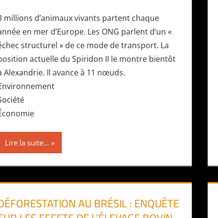
3 millions d’animaux vivants partent chaque
année en mer d’Europe. Les ONG parlent d’un «
échec structurel » de ce mode de transport. La
position actuelle du Spiridon II le montre bientôt
à Alexandrie. Il avance à 11 nœuds.
Environnement
Société
Économie
Lire la suite...
DÉFORESTATION AU BRÉSIL : ENQUÊTE
SUR LES EFFETS DE L’ÉLEVAGE BOVIN