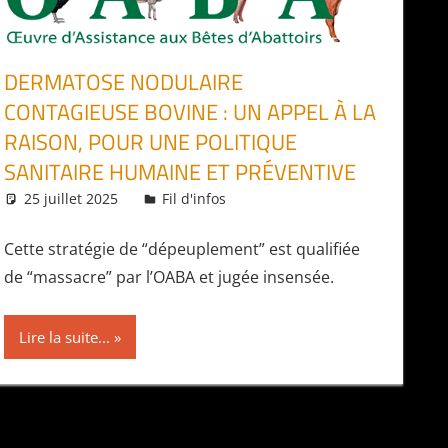
DERMATOSE NODULAIRE
CONTAGIEUSE BOVINE : UN APPEL À LA
RAISON, POUR UNE POLITIQUE
SANITAIRE HUMAINE ET PRÉVENTIVE
25 juillet 2025
Daniel
Fil d'infos
Cette stratégie de “dépeuplement” est qualifiée
de “massacre” par l’OABA et jugée insensée.
Lire la suite...