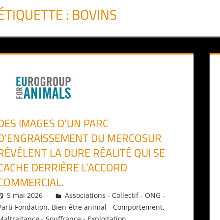
ÉTIQUETTE :
BOVINS
DES IMAGES D’UN PARC
D’ENGRAISSEMENT DU MERCOSUR
RÉVÈLENT LA DURE RÉALITÉ QUI SE
CACHE DERRIÈRE L’ACCORD
COMMERCIAL.
5 mai 2026
Daniel
Associations - Collectif - ONG -
Parti Fondation
,
Bien-être animal - Comportement
,
Maltraitance - Souffrance - Exploitation