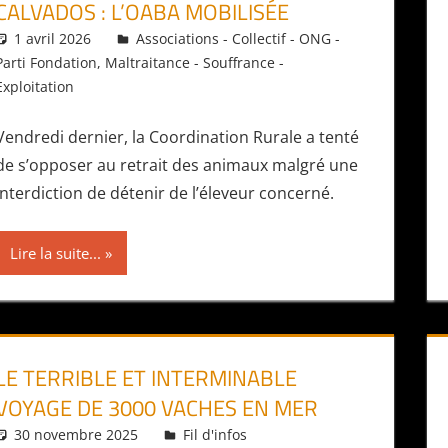
CALVADOS : L’OABA MOBILISÉE
1 avril 2026
Daniel
Associations - Collectif - ONG -
Parti Fondation
,
Maltraitance - Souffrance -
Exploitation
Vendredi dernier, la Coordination Rurale a tenté
de s’opposer au retrait des animaux malgré une
interdiction de détenir de l’éleveur concerné.
Lire la suite...
LE TERRIBLE ET INTERMINABLE
VOYAGE DE 3000 VACHES EN MER
30 novembre 2025
Daniel
Fil d'infos