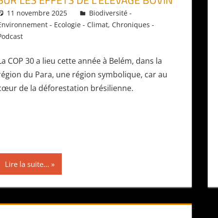
11 novembre 2025
Daniel
Biodiversité -
Environnement - Ecologie - Climat
,
Chroniques -
Podcast
La COP 30 a lieu cette année à Belém, dans la
région du Para, une région symbolique, car au
cœur de la déforestation brésilienne.
Lire la suite...