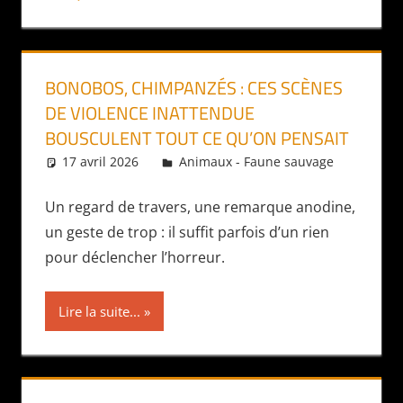
BONOBOS, CHIMPANZÉS : CES SCÈNES
DE VIOLENCE INATTENDUE
BOUSCULENT TOUT CE QU’ON PENSAIT
17 avril 2026
Daniel
Animaux - Faune sauvage
Un regard de travers, une remarque anodine,
un geste de trop : il suffit parfois d’un rien
pour déclencher l’horreur.
Lire la suite...