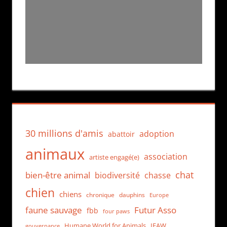
30 millions d'amis
adoption
abattoir
animaux
association
artiste engagé(e)
chat
bien-être animal
biodiversité
chasse
chien
chiens
chronique
dauphins
Europe
faune sauvage
Futur Asso
fbb
four paws
Humane World for Animals
IFAW
gouvernance