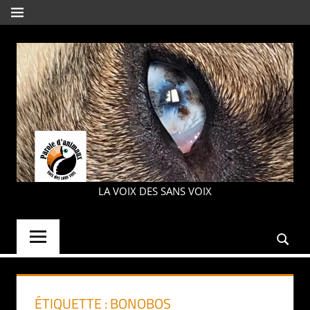
Aller
MENU
au
contenu
PAROLE
LA VOIX DES SANS VOIX
D'ANIMAUX
ÉTIQUETTE :
BONOBOS