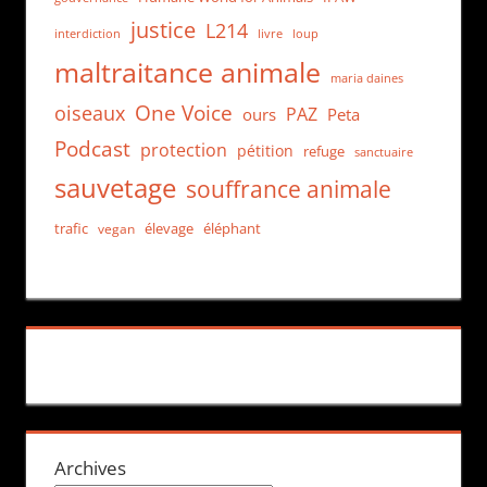
justice
L214
interdiction
loup
livre
maltraitance animale
maria daines
One Voice
oiseaux
PAZ
ours
Peta
Podcast
protection
pétition
refuge
sanctuaire
sauvetage
souffrance animale
trafic
élevage
éléphant
vegan
Archives