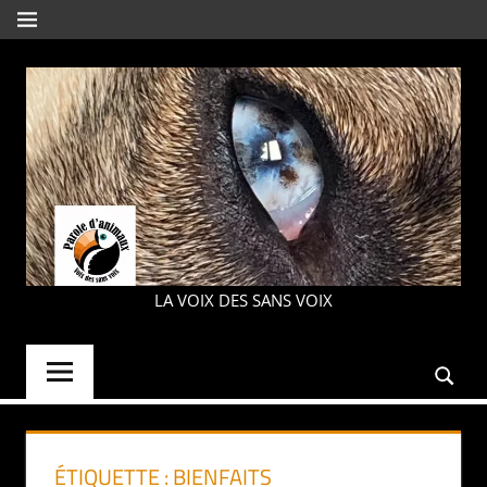
Aller
MENU
au
contenu
PAROLE
LA VOIX DES SANS VOIX
D'ANIMAUX
ÉTIQUETTE :
BIENFAITS