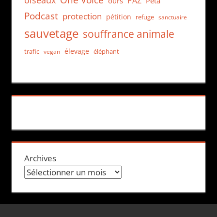
One Voice
oiseaux
PAZ
ours
Peta
Podcast
protection
pétition
refuge
sanctuaire
sauvetage
souffrance animale
élevage
trafic
éléphant
vegan
Archives