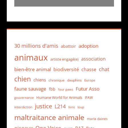
30 millions d'amis
adoption
abattoir
animaux
association
artiste engagé(e)
chat
bien-être animal
biodiversité
chasse
chien
chiens
chronique
dauphins
Europe
faune sauvage
Futur Asso
fbb
four paws
Humane World for Animals
IFAW
gouvernance
justice
L214
interdiction
loup
livre
maltraitance animale
maria daines