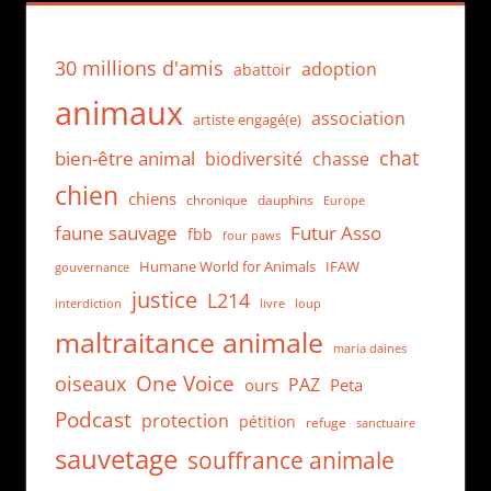
30 millions d'amis
adoption
abattoir
animaux
association
artiste engagé(e)
chat
bien-être animal
biodiversité
chasse
chien
chiens
chronique
dauphins
Europe
faune sauvage
Futur Asso
fbb
four paws
Humane World for Animals
IFAW
gouvernance
justice
L214
interdiction
loup
livre
maltraitance animale
maria daines
One Voice
oiseaux
PAZ
ours
Peta
Podcast
protection
pétition
refuge
sanctuaire
sauvetage
souffrance animale