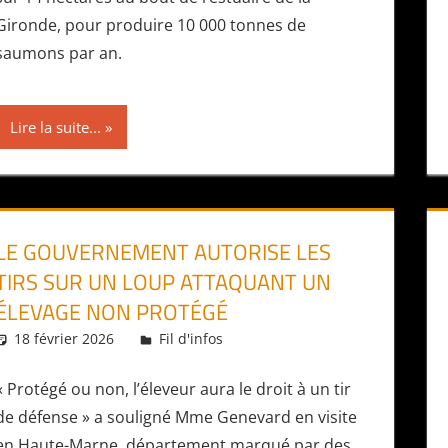
Gironde, pour produire 10 000 tonnes de
saumons par an.
Lire la suite...
LE GOUVERNEMENT AUTORISE LES
TIRS SUR UN LOUP ATTAQUANT UN
ÉLEVAGE NON PROTÉGÉ
18 février 2026
Daniel
Fil d'infos
« Protégé ou non, l’éleveur aura le droit à un tir
de défense » a souligné Mme Genevard en visite
en Haute-Marne, département marqué par des