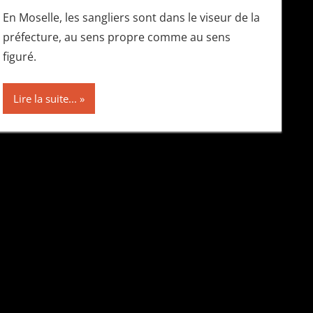
En Moselle, les sangliers sont dans le viseur de la
préfecture, au sens propre comme au sens
figuré.
Lire la suite...