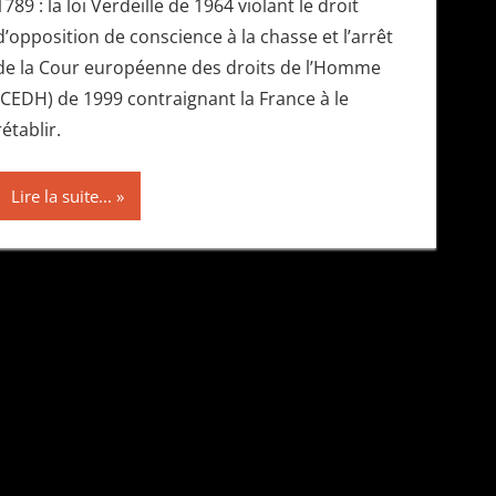
1789 : la loi Verdeille de 1964 violant le droit
d’opposition de conscience à la chasse et l’arrêt
de la Cour européenne des droits de l’Homme
(CEDH) de 1999 contraignant la France à le
rétablir.
Lire la suite...