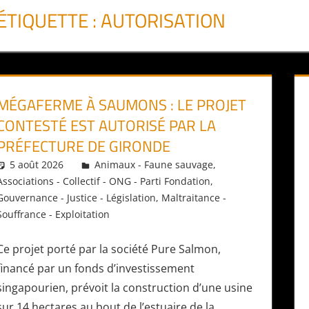
ÉTIQUETTE :
AUTORISATION
MÉGAFERME À SAUMONS : LE PROJET
CONTESTÉ EST AUTORISÉ PAR LA
PRÉFECTURE DE GIRONDE
5 août 2026
Daniel
Animaux - Faune sauvage
,
Associations - Collectif - ONG - Parti Fondation
,
Gouvernance - Justice - Législation
,
Maltraitance -
Souffrance - Exploitation
Ce projet porté par la société Pure Salmon,
financé par un fonds d’investissement
singapourien, prévoit la construction d’une usine
sur 14 hectares au bout de l’estuaire de la