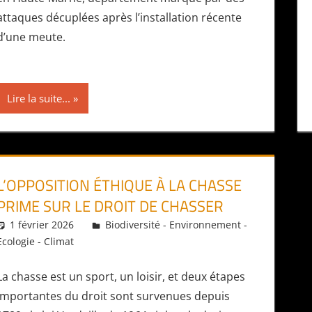
attaques décuplées après l’installation récente
d’une meute.
Lire la suite...
L’OPPOSITION ÉTHIQUE À LA CHASSE
PRIME SUR LE DROIT DE CHASSER
1 février 2026
Daniel
Biodiversité - Environnement -
Ecologie - Climat
La chasse est un sport, un loisir, et deux étapes
importantes du droit sont survenues depuis