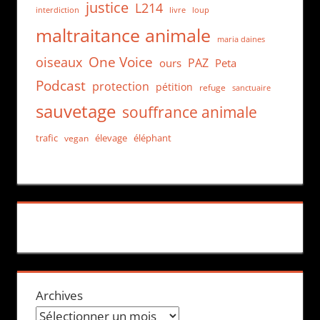
justice
L214
interdiction
loup
livre
maltraitance animale
maria daines
One Voice
oiseaux
PAZ
ours
Peta
Podcast
protection
pétition
refuge
sanctuaire
sauvetage
souffrance animale
trafic
élevage
éléphant
vegan
Archives