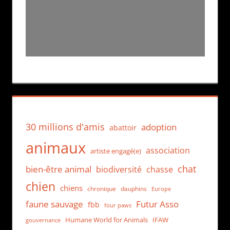
30 millions d'amis
adoption
abattoir
animaux
association
artiste engagé(e)
chat
bien-être animal
biodiversité
chasse
chien
chiens
chronique
dauphins
Europe
faune sauvage
Futur Asso
fbb
four paws
Humane World for Animals
IFAW
gouvernance