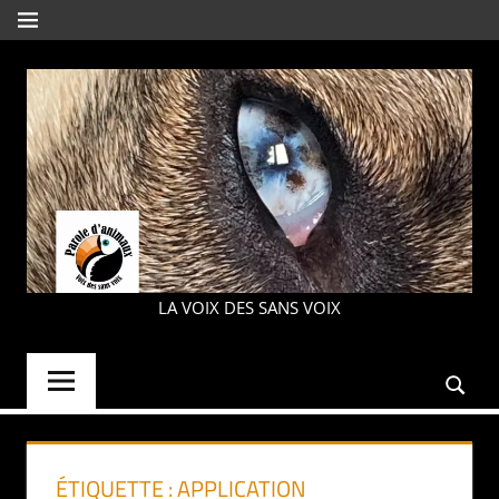
Aller
MENU
au
contenu
PAROLE
LA VOIX DES SANS VOIX
D'ANIMAUX
ÉTIQUETTE :
APPLICATION