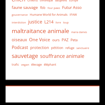
chiens
chronique
dauphins
Europe
faune sauvage
Futur Asso
fbb
four paws
Humane World for Animals
IFAW
gouvernance
justice
L214
interdiction
loup
livre
maltraitance animale
maria daines
One Voice
oiseaux
PAZ
ours
Peta
Podcast
protection
pétition
refuge
sanctuaire
sauvetage
souffrance animale
trafic
élevage
éléphant
vegan