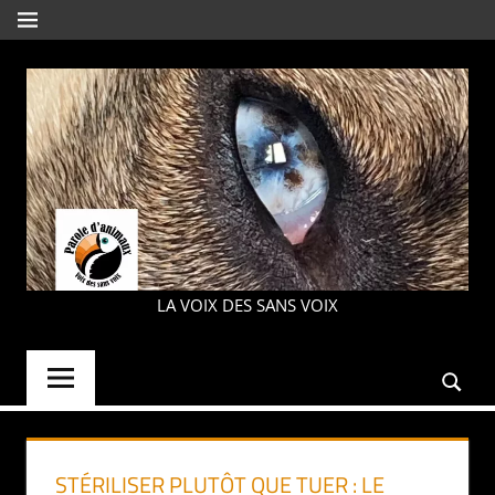
Aller
MENU
au
contenu
PAROLE
LA VOIX DES SANS VOIX
D'ANIMAUX
STÉRILISER PLUTÔT QUE TUER : LE