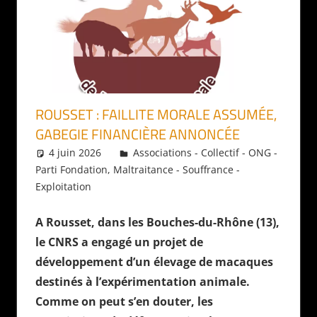
ROUSSET : FAILLITE MORALE ASSUMÉE,
GABEGIE FINANCIÈRE ANNONCÉE
4 juin 2026
Daniel
Associations - Collectif - ONG -
Parti Fondation
,
Maltraitance - Souffrance -
Exploitation
A Rousset, dans les Bouches-du-Rhône (13),
le CNRS a engagé un projet de
développement d’un élevage de macaques
destinés à l’expérimentation animale.
Comme on peut s’en douter, les