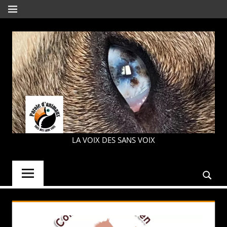
Aller
MENU
au
contenu
PAROLE
LA VOIX DES SANS VOIX
D'ANIMAUX