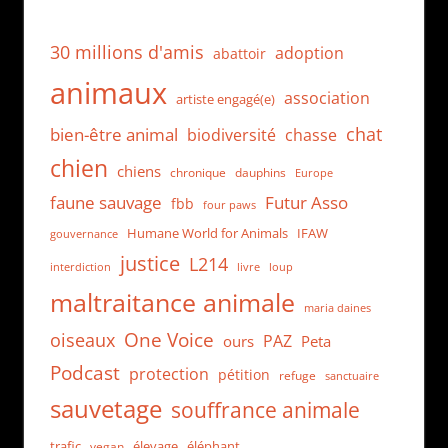
30 millions d'amis
adoption
abattoir
animaux
association
artiste engagé(e)
chat
bien-être animal
biodiversité
chasse
chien
chiens
chronique
dauphins
Europe
faune sauvage
Futur Asso
fbb
four paws
Humane World for Animals
IFAW
gouvernance
justice
L214
interdiction
loup
livre
maltraitance animale
maria daines
One Voice
oiseaux
PAZ
ours
Peta
Podcast
protection
pétition
refuge
sanctuaire
sauvetage
souffrance animale
trafic
élevage
éléphant
vegan