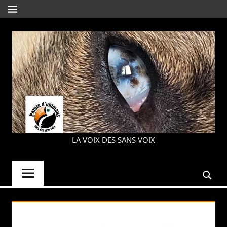
Aller
MENU
au
contenu
PAROLE
LA VOIX DES SANS VOIX
D'ANIMAUX