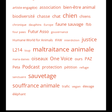
bien-être animal
association
artiste engagé(e)
chien
chat
biodiversité
chasse
chiens
faune sauvage
fbb
dauphins
chronique
Europe
Futur Asso
four paws
gouvernance
justice
Humane World for Animals
IFAW
interdiction
maltraitance animale
L214
loup
One Voice
oiseaux
PAZ
ours
maria daines
Podcast
protection
Peta
pétition
refuge
sauvetage
sanctuaire
souffrance animale
trafic
élevage
vegan
éléphant