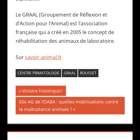
Le GRAAL (Groupement de Réflexion et
d’Action pour l’Animal) est l’association
française qui a créé en 2005 le concept de
réhabilitation des animaux de laboratoire.
Sur
savoir-animal.fr
CENTRE PRIMATOLOGIE
GRAAL
ROUSSET
Navigation
Publication
Victoire historique !
précédente :
de
Publication
65e AG de l’OABA : quelles mobilisations contre
suivante :
la maltraitance animale ?
l’article