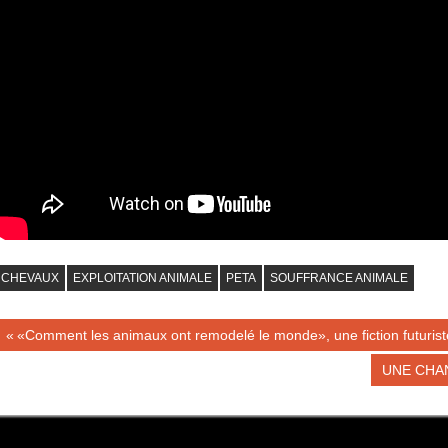
CHEVAUX
EXPLOITATION ANIMALE
PETA
SOUFFRANCE ANIMALE
Navigation
Publication
«Comment les animaux ont remodelé le monde», une fiction futuriste
précédente :
de
Publicatio
UNE CHA
suivante :
l’article