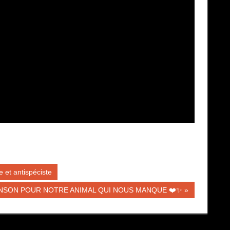
 et antispéciste
n
NSON POUR NOTRE ANIMAL QUI NOUS MANQUE ❤️✨