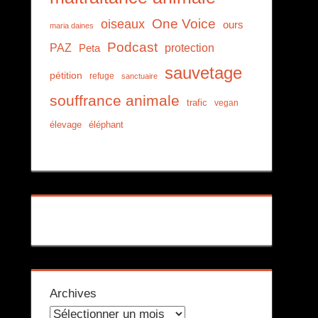
One Voice
oiseaux
ours
maria daines
Podcast
PAZ
protection
Peta
sauvetage
pétition
refuge
sanctuaire
souffrance animale
trafic
vegan
élevage
éléphant
Archives