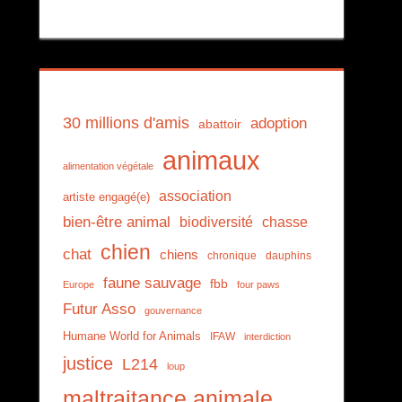
30 millions d'amis
adoption
abattoir
animaux
alimentation végétale
association
artiste engagé(e)
bien-être animal
biodiversité
chasse
chien
chat
chiens
chronique
dauphins
faune sauvage
fbb
Europe
four paws
Futur Asso
gouvernance
Humane World for Animals
IFAW
interdiction
justice
L214
loup
maltraitance animale