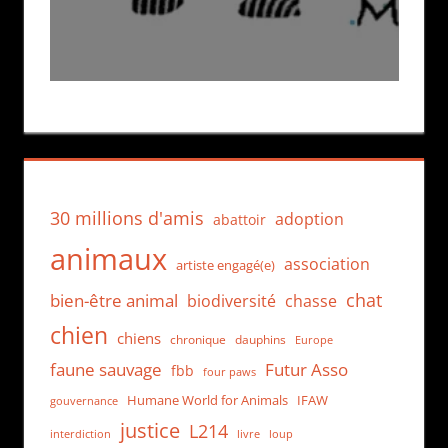
30 millions d'amis
adoption
abattoir
animaux
association
artiste engagé(e)
chat
bien-être animal
biodiversité
chasse
chien
chiens
chronique
dauphins
Europe
faune sauvage
Futur Asso
fbb
four paws
Humane World for Animals
IFAW
gouvernance
justice
L214
interdiction
loup
livre