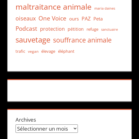
maltraitance animale
maria daines
One Voice
oiseaux
PAZ
ours
Peta
Podcast
protection
pétition
refuge
sanctuaire
sauvetage
souffrance animale
trafic
élevage
éléphant
vegan
Archives