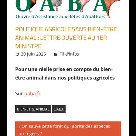
POLITIQUE AGRICOLE SANS BIEN-ÊTRE
ANIMAL : LETTRE OUVERTE AU 1ER
MINISTRE
29 juin 2025
Daniel
Fil d'infos
Pour une réelle prise en compte du bien-
être animal dans nos politiques agricoles
Sur
oaba.fr
BIEN-ÊTRE ANIMAL
OABA
Navigation
Publication
On sauve cette forêt qui abrite des espèces
précédente :
protégées ?