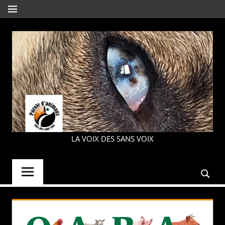
Aller
MENU
au
contenu
PAROLE
LA VOIX DES SANS VOIX
D'ANIMAUX