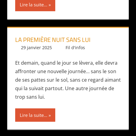
Lire la suite...
LA PREMIÈRE NUIT SANS LUI
29 janvier 2025
Daniel
Fil d'infos
Et demain, quand le jour se lèvera, elle devra
affronter une nouvelle journée… sans le son
de ses pattes sur le sol, sans ce regard aimant
qui la suivait partout. Une autre journée de
trop sans lui.
Lire la suite...