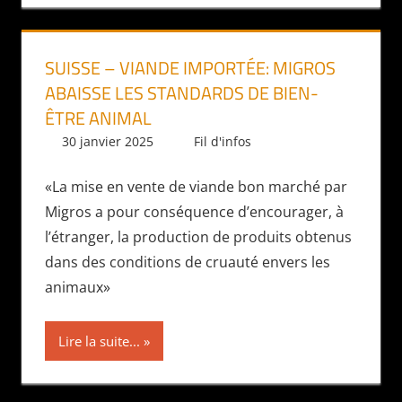
SUISSE – VIANDE IMPORTÉE: MIGROS
ABAISSE LES STANDARDS DE BIEN-
ÊTRE ANIMAL
30 janvier 2025
Daniel
Fil d'infos
«La mise en vente de viande bon marché par
Migros a pour conséquence d’encourager, à
l’étranger, la production de produits obtenus
dans des conditions de cruauté envers les
animaux»
Lire la suite...