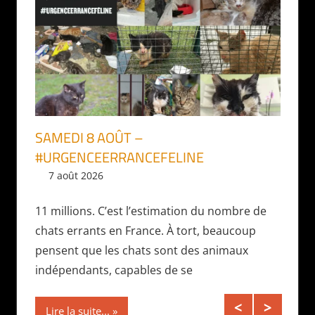
SAMEDI 8 AOÛT –
26 S
#URGENCEERRANCEFELINE
MOBI
7 août 2026
Daniel
7 ao
e Cube
isation
11 millions. C’est l’estimation du nombre de
14:00 
près
chats errants en France. À tort, beaucoup
Bordea
pensent que les chats sont des animaux
en fav
indépendants, capables de se
Vénus 
Lire la suite...
Lire l