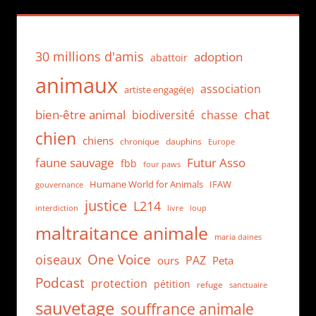
30 millions d'amis
adoption
abattoir
animaux
association
artiste engagé(e)
chat
bien-être animal
biodiversité
chasse
chien
chiens
chronique
dauphins
Europe
faune sauvage
Futur Asso
fbb
four paws
Humane World for Animals
IFAW
gouvernance
justice
L214
interdiction
loup
livre
maltraitance animale
maria daines
One Voice
oiseaux
PAZ
ours
Peta
Podcast
protection
pétition
refuge
sanctuaire
sauvetage
souffrance animale