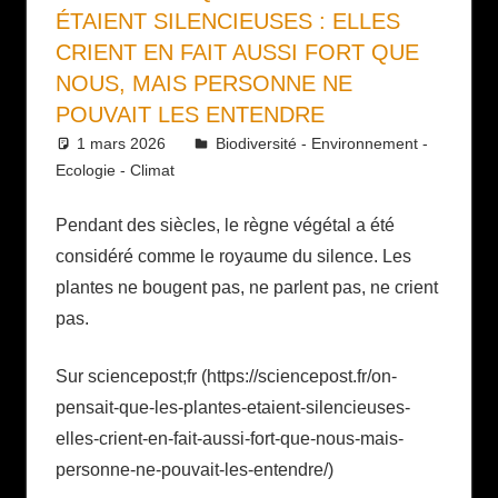
ÉTAIENT SILENCIEUSES : ELLES
CRIENT EN FAIT AUSSI FORT QUE
NOUS, MAIS PERSONNE NE
POUVAIT LES ENTENDRE
1 mars 2026
Daniel
Biodiversité - Environnement -
Ecologie - Climat
Pendant des siècles, le règne végétal a été
considéré comme le royaume du silence. Les
plantes ne bougent pas, ne parlent pas, ne crient
pas.
Sur sciencepost;fr (https://sciencepost.fr/on-
pensait-que-les-plantes-etaient-silencieuses-
elles-crient-en-fait-aussi-fort-que-nous-mais-
personne-ne-pouvait-les-entendre/)