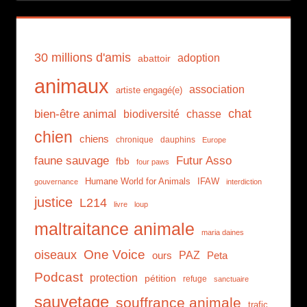
30 millions d'amis
adoption
abattoir
animaux
association
artiste engagé(e)
chat
bien-être animal
biodiversité
chasse
chien
chiens
chronique
dauphins
Europe
faune sauvage
Futur Asso
fbb
four paws
Humane World for Animals
IFAW
gouvernance
interdiction
justice
L214
livre
loup
maltraitance animale
maria daines
One Voice
oiseaux
PAZ
ours
Peta
Podcast
protection
pétition
refuge
sanctuaire
sauvetage
souffrance animale
trafic