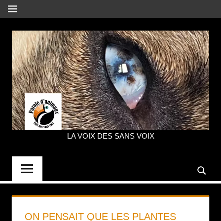
Aller
MENU
au
contenu
LA VOIX DES SANS VOIX
PAROLE
D'ANIMAUX
ON PENSAIT QUE LES PLANTES