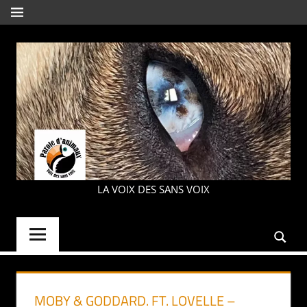
Aller
MENU
au
contenu
PAROLE
LA VOIX DES SANS VOIX
D'ANIMAUX
MOBY & GODDARD. FT. LOVELLE –