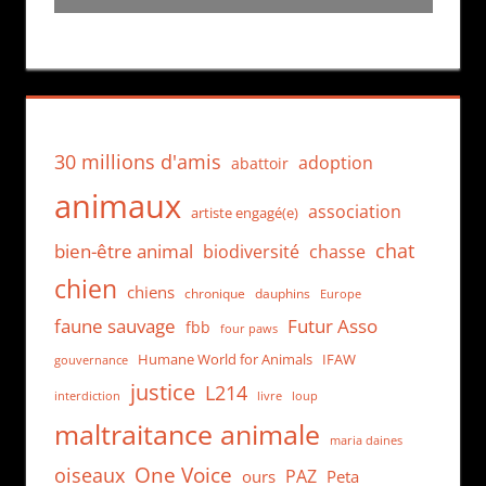
30 millions d'amis
adoption
abattoir
animaux
association
artiste engagé(e)
chat
bien-être animal
biodiversité
chasse
chien
chiens
chronique
dauphins
Europe
faune sauvage
Futur Asso
fbb
four paws
Humane World for Animals
IFAW
gouvernance
justice
L214
interdiction
loup
livre
maltraitance animale
maria daines
One Voice
oiseaux
PAZ
ours
Peta