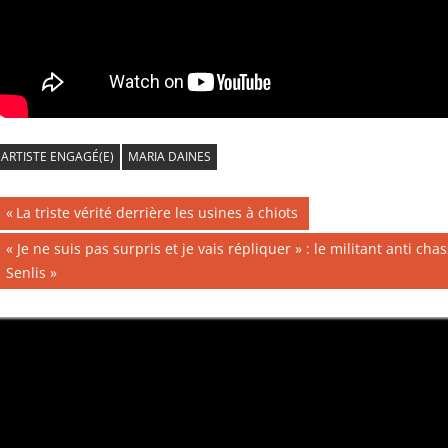
ARTISTE ENGAGÉ(E)
MARIA DAINES
Navigation
Publication
La triste vérité derrière les usines à chiots
précédente :
de
Publication
« Je ne suis pas surpris et je vais répliquer » : le militant anti c
suivante :
Senlis
l’article