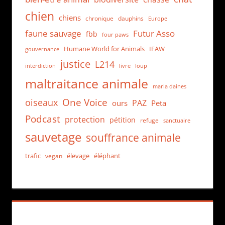
chien
chiens
chronique
dauphins
Europe
faune sauvage
Futur Asso
fbb
four paws
Humane World for Animals
IFAW
gouvernance
justice
L214
interdiction
loup
livre
maltraitance animale
maria daines
One Voice
oiseaux
PAZ
ours
Peta
Podcast
protection
pétition
refuge
sanctuaire
sauvetage
souffrance animale
trafic
élevage
éléphant
vegan