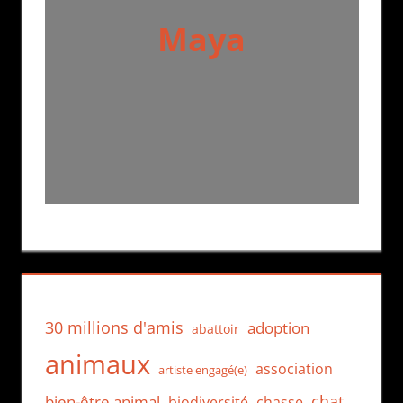
Maya
30 millions d'amis
adoption
abattoir
animaux
association
artiste engagé(e)
chat
bien-être animal
biodiversité
chasse