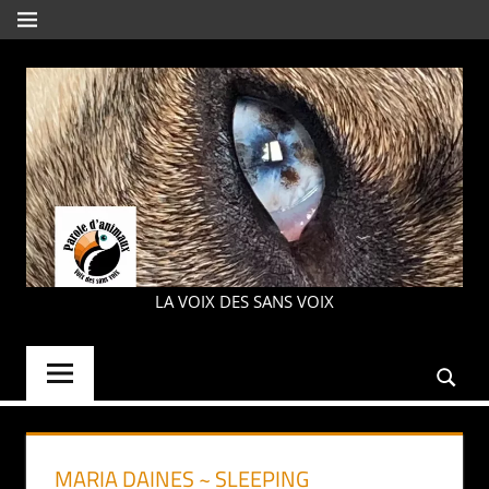
Aller
MENU
au
contenu
PAROLE
LA VOIX DES SANS VOIX
D'ANIMAUX
MARIA DAINES ~ SLEEPING