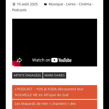
10 août 2025
Daniel
Musique - Livres - Cinéma -
Podcasts
ARTISTE ENGAGÉ(E)
MARIA DAINES
Navigation
Publication
PODCAST – YSIS & YODA découvrent leur
précédente :
NOUVELLE VIE en Afrique du Sud
de
Publication
Les léopards de mer « chantent » des
l’article