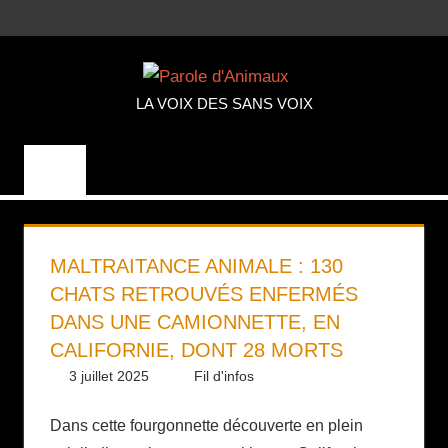
Aller
MENU
au
PAROLE
contenu
LA VOIX DES SANS VOIX
D'ANIMA
MALTRAITANCE ANIMALE : 130
CHATS RETROUVÉS ENFERMÉS
DANS UNE CAMIONNETTE, EN
CALIFORNIE, DONT 28 MORTS
3 juillet 2025
Daniel
Fil d'infos
Dans cette fourgonnette découverte en plein