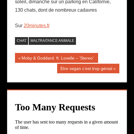
soleil, dimanche sur un parking en Californie,
130 chats, dont de nombreux cadavres
Sur
20minutes.fr
CHAT
MALTRAITANCE ANIMALE
Navigation
Publication
Moby & Goddard. ft. Lovelle – ‘Stereo’
précédente :
de
Publication
Etre vegan c’est trop génial
suivante :
l’article