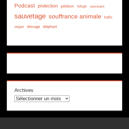
Podcast
protection
pétition
refuge
sanctuaire
sauvetage
souffrance animale
trafic
élevage
éléphant
vegan
Archives