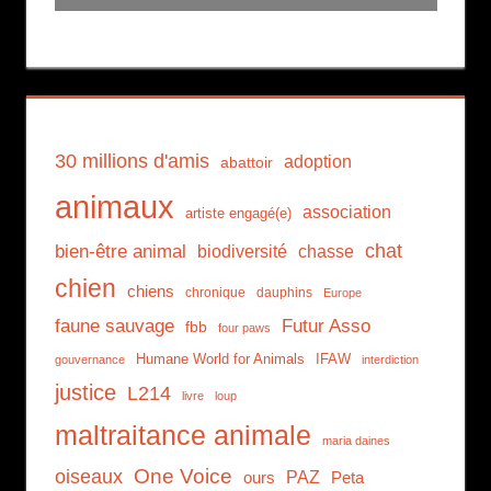
30 millions d'amis
adoption
abattoir
animaux
association
artiste engagé(e)
chat
bien-être animal
biodiversité
chasse
chien
chiens
chronique
dauphins
Europe
faune sauvage
Futur Asso
fbb
four paws
Humane World for Animals
IFAW
gouvernance
interdiction
justice
L214
livre
loup
maltraitance animale
maria daines
One Voice
oiseaux
PAZ
ours
Peta