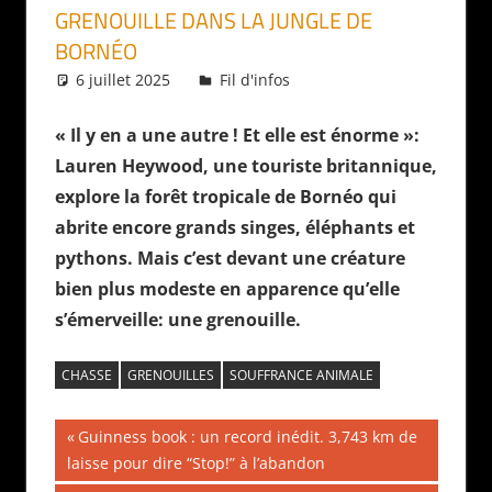
GRENOUILLE DANS LA JUNGLE DE
BORNÉO
6 juillet 2025
Daniel
Fil d'infos
« Il y en a une autre ! Et elle est énorme »:
Lauren Heywood, une touriste britannique,
explore la forêt tropicale de Bornéo qui
abrite encore grands singes, éléphants et
pythons. Mais c’est devant une créature
bien plus modeste en apparence qu’elle
s’émerveille: une grenouille.
CHASSE
GRENOUILLES
SOUFFRANCE ANIMALE
Navigation
Publication
Guinness book : un record inédit. 3,743 km de
précédente :
laisse pour dire “Stop!” à l’abandon
de