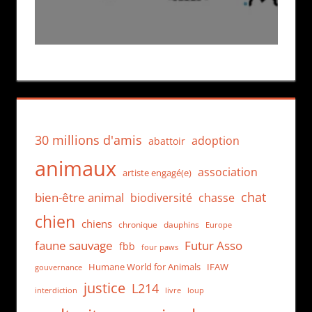
30 millions d'amis
adoption
abattoir
animaux
association
artiste engagé(e)
chat
bien-être animal
biodiversité
chasse
chien
chiens
chronique
dauphins
Europe
faune sauvage
Futur Asso
fbb
four paws
Humane World for Animals
IFAW
gouvernance
justice
L214
interdiction
loup
livre