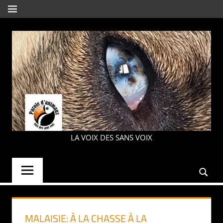
Aller
MENU
au
contenu
PAROLE
LA VOIX DES SANS VOIX
D'ANIMAUX
MALAISIE: À LA CHASSE À LA