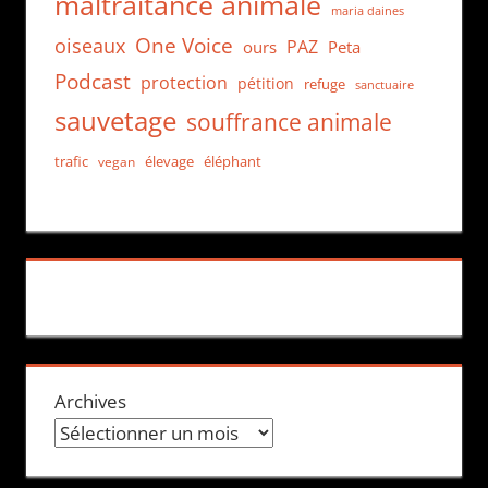
maltraitance animale
maria daines
One Voice
oiseaux
PAZ
ours
Peta
Podcast
protection
pétition
refuge
sanctuaire
sauvetage
souffrance animale
trafic
élevage
éléphant
vegan
Archives