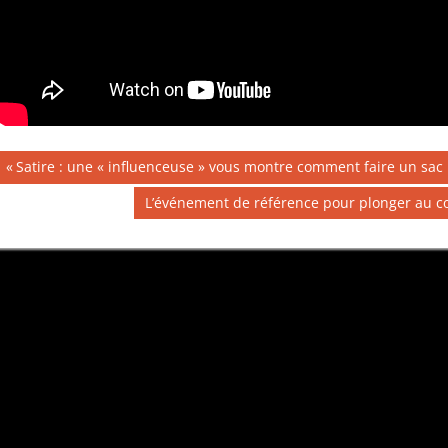
Navigation
Publication
Satire : une « influenceuse » vous montre comment faire un sac
précédente :
de
Publication
L’événement de référence pour plonger au cœu
suivante :
l’article