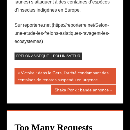
jaunes) s’attaquent à des centaines d’espèces
d’insectes indigènes en Europe.
Sur reporterre.net (https://reporterre.net/Selon-
une-etude-les-frelons-asiatiques-ravagent-les-
ecosystemes)
FRELON ASIATIQUE
POLLINISATEUR
Navigation
Publication
Victoire : dans le Gers, l’arrêté condamnant des
précédente :
centaines de renards suspendu en urgence
de
Publication
Shaka Ponk : bande annonce
l’article
suivante :