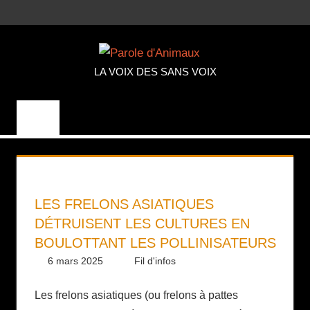
Aller
MENU
au
PAROLE
contenu
LA VOIX DES SANS VOIX
D'ANIMA
LES FRELONS ASIATIQUES
DÉTRUISENT LES CULTURES EN
BOULOTTANT LES POLLINISATEURS
6 mars 2025
Daniel
Fil d'infos
Les frelons asiatiques (ou frelons à pattes