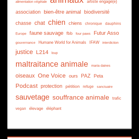
artiste engagé(e)
alimentation végétale
association
bien-être animal
biodiversité
chien
chat
chasse
chiens
chronique
dauphins
faune sauvage
Futur Asso
fbb
Europe
four paws
Humane World for Animals
IFAW
gouvernance
interdiction
justice
L214
loup
maltraitance animale
maria daines
One Voice
oiseaux
PAZ
ours
Peta
Podcast
protection
pétition
refuge
sanctuaire
sauvetage
souffrance animale
trafic
élevage
éléphant
vegan