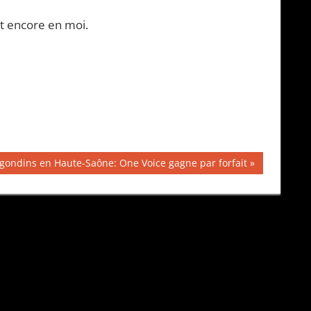
it encore en moi.
agondins en Haute-Saône: One Voice gagne par forfait