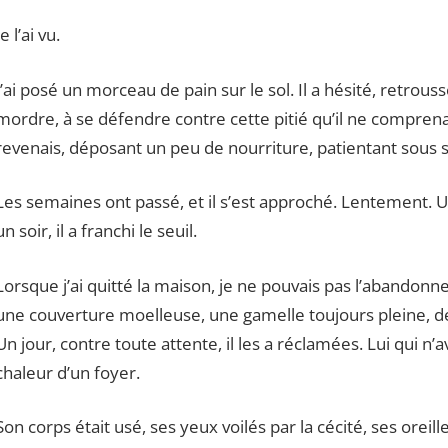
Je l’ai vu.
J’ai posé un morceau de pain sur le sol. Il a hésité, retrouss
mordre, à se défendre contre cette pitié qu’il ne comprenait
revenais, déposant un peu de nourriture, patientant sous 
Les semaines ont passé, et il s’est approché. Lentement. U
un soir, il a franchi le seuil.
Lorsque j’ai quitté la maison, je ne pouvais pas l’abandonner
une couverture moelleuse, une gamelle toujours pleine, des
Un jour, contre toute attente, il les a réclamées. Lui qui n
chaleur d’un foyer.
Son corps était usé, ses yeux voilés par la cécité, ses oreill