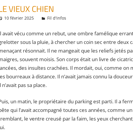
LE VIEUX CHIEN
10 février 2025
Daniel
Fil d'infos
Il avait vécu comme un rebut, une ombre famélique errant 
grelotter sous la pluie, à chercher un coin sec
entre deux c
menaçant résonnait. Il ne mangeait que les reliefs jetés pa
maigres, souvent moisis. Son corps était un livre de cicatr
lancées, des insultes crachées. Il mordait, oui, comme o
les bourreaux à distance. Il n’avait jamais connu la douce
il n’avait pas sa place.
Puis, un matin, le propriétaire du parking est parti. Il a fer
bête qui l’avait accompagné toutes ces années, comme un dé
tremblant, le ventre creusé par la faim, les yeux cherchan
lui.