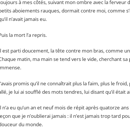
toujours à mes côtés, suivant mon ombre avec la ferveur d
petits aboiements rauques, dormait contre moi, comme s’i
qu’il n’avait jamais eu.
Puis la mort l’a repris.
Il est parti doucement, la tête contre mon bras, comme un 
Chaque matin, ma main se tend vers le vide, cherchant sa 
immense.
J’avais promis qu’il ne connaîtrait plus la faim, plus le froid, 
allé, je lui ai soufflé des mots tendres, lui disant qu’il était a
Il n’a eu qu’un an et neuf mois de répit après quatorze ans 
leçon que je n’oublierai jamais : il n’est jamais trop tard po
douceur du monde.