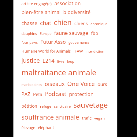
association
artiste engagé(e)
bien-être animal
biodiversité
chien
chat
chasse
chiens
chronique
faune sauvage
fbb
dauphins
Europe
Futur Asso
four paws
gouvernance
Humane World for Animals
IFAW
interdiction
justice
L214
loup
livre
maltraitance animale
One Voice
oiseaux
ours
maria daines
Podcast
protection
PAZ
Peta
sauvetage
pétition
refuge
sanctuaire
souffrance animale
trafic
vegan
élevage
éléphant