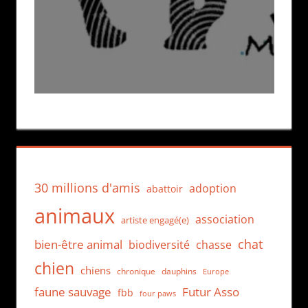
30 millions d'amis
adoption
abattoir
animaux
association
artiste engagé(e)
chat
bien-être animal
biodiversité
chasse
chien
chiens
chronique
dauphins
Europe
faune sauvage
Futur Asso
fbb
four paws