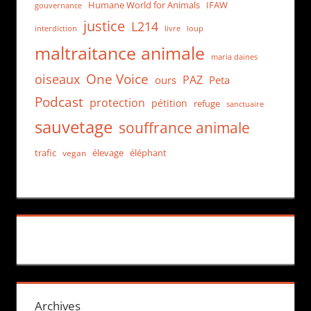
Humane World for Animals
IFAW
gouvernance
justice
L214
interdiction
loup
livre
maltraitance animale
maria daines
One Voice
oiseaux
PAZ
ours
Peta
Podcast
protection
pétition
refuge
sanctuaire
sauvetage
souffrance animale
trafic
élevage
éléphant
vegan
Archives