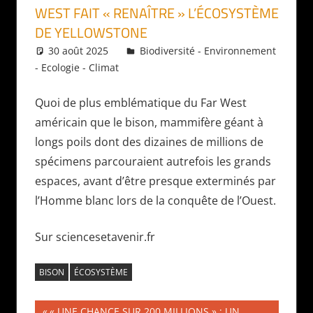
WEST FAIT « RENAÎTRE » L’ÉCOSYSTÈME
DE YELLOWSTONE
30 août 2025
Daniel
Biodiversité - Environnement
- Ecologie - Climat
Quoi de plus emblématique du Far West
américain que le bison, mammifère géant à
longs poils dont des dizaines de millions de
spécimens parcouraient autrefois les grands
espaces, avant d’être presque exterminés par
l’Homme blanc lors de la conquête de l’Ouest.
Sur sciencesetavenir.fr
BISON
ÉCOSYSTÈME
Navigation
Publication
« UNE CHANCE SUR 200 MILLIONS » : UN