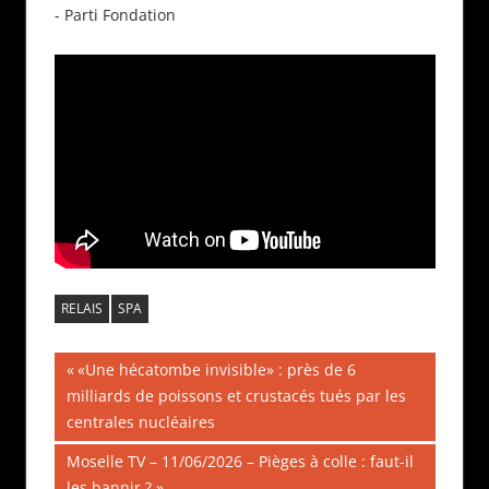
- Parti Fondation
RELAIS
SPA
Navigation
Publication
«Une hécatombe invisible» : près de 6
précédente :
milliards de poissons et crustacés tués par les
de
centrales nucléaires
l’article
Publication
Moselle TV – 11/06/2026 – Pièges à colle : faut-il
suivante :
les bannir ?