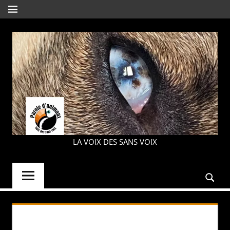
Aller
MENU
au
contenu
PAROLE
LA VOIX DES SANS VOIX
D'ANIMAUX