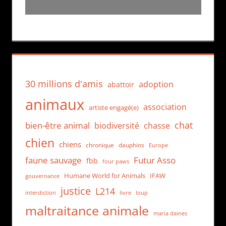
30 millions d'amis
adoption
abattoir
animaux
association
artiste engagé(e)
chat
bien-être animal
biodiversité
chasse
chien
chiens
chronique
dauphins
Europe
faune sauvage
Futur Asso
fbb
four paws
Humane World for Animals
IFAW
gouvernance
justice
L214
interdiction
loup
livre
maltraitance animale
maria daines