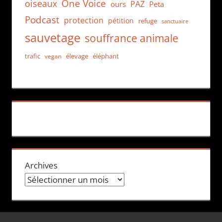
One Voice
oiseaux
PAZ
ours
Peta
Podcast
protection
pétition
refuge
sanctuaire
sauvetage
souffrance animale
trafic
élevage
éléphant
vegan
Archives