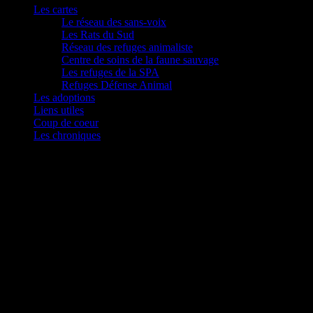
Les cartes
Le réseau des sans-voix
Les Rats du Sud
Réseau des refuges animaliste
Centre de soins de la faune sauvage
Les refuges de la SPA
Refuges Défense Animal
Les adoptions
Liens utiles
Coup de coeur
Les chroniques
Le Prix Littéraire 30 Millions d’Amis décerné à
Christian Signol pour “D’une beauté sauvage”