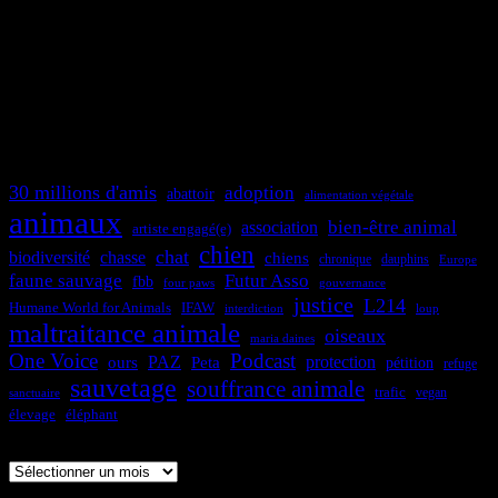
30 millions d'amis
adoption
abattoir
alimentation végétale
animaux
bien-être animal
association
artiste engagé(e)
chien
chat
biodiversité
chasse
chiens
dauphins
chronique
Europe
faune sauvage
Futur Asso
fbb
four paws
gouvernance
justice
L214
Humane World for Animals
IFAW
interdiction
loup
maltraitance animale
oiseaux
maria daines
One Voice
Podcast
protection
PAZ
ours
Peta
pétition
refuge
sauvetage
souffrance animale
trafic
sanctuaire
vegan
élevage
éléphant
Archives