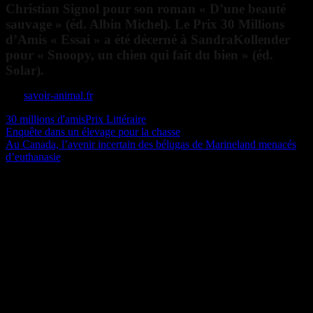
Christian Signol pour son roman « D’une beauté
sauvage » (éd. Albin Michel). Le Prix 30 Millions
d’Amis « Essai » a été décerné à SandraKollender
pour « Snoopy, un chien qui fait du bien » (éd.
Solar).
Sur
savoir-animal.fr
30 millions d'amis
Prix Littéraire
Navigation
Publication
Enquête dans un élevage pour la chasse
précédente :
Publication
Au Canada, l’avenir incertain des bélugas de Marineland menacés
de
suivante :
d’euthanasie
l’article