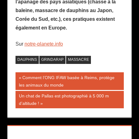
l’apanage des pays asiatiques (chasse à la
baleine, massacre de dauphins au Japon,
Corée du Sud, etc.), ces pratiques existent
également en Europe.
Sur
notre-planete.info
DAUPHINS
GRINDARAP
MASSACRE
Navigation
Publication
Comment l’ONG IFAW basée à Reims, protège
précédente :
les animaux du monde
de
Publication
Un chat de Pallas est photographié à 5 000 m
l’article
suivante :
d’altitude !