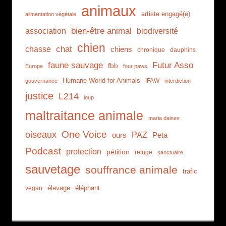
animaux
artiste engagé(e)
alimentation végétale
association
bien-être animal
biodiversité
chien
chat
chasse
chiens
chronique
dauphins
faune sauvage
Futur Asso
fbb
Europe
four paws
Humane World for Animals
IFAW
gouvernance
interdiction
justice
L214
loup
maltraitance animale
maria daines
One Voice
oiseaux
PAZ
ours
Peta
Podcast
protection
pétition
refuge
sanctuaire
sauvetage
souffrance animale
trafic
élevage
éléphant
vegan