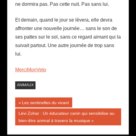
ne dormira pas. Pas cette nuit. Pas sans lui.
Et demain, quand le jour se lèvera, elle devra
affronter une nouvelle journée… sans le son de
ses pattes sur le sol, sans ce regard aimant qui la
suivait partout. Une autre journée de trop sans
lui.
MerciMonVeto
ANIMAUX
Navigation
Publication
Les sentinelles du vivant
précédente :
de
Publication
Lévi Zohar : Un éducateur canin qui sensibilise au
suivante :
bien-être animal à travers la musique
l’article