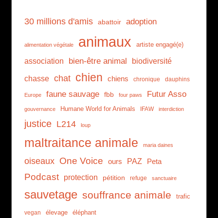
30 millions d'amis
adoption
abattoir
animaux
artiste engagé(e)
alimentation végétale
association
bien-être animal
biodiversité
chien
chat
chasse
chiens
chronique
dauphins
faune sauvage
Futur Asso
fbb
Europe
four paws
Humane World for Animals
IFAW
gouvernance
interdiction
justice
L214
loup
maltraitance animale
maria daines
One Voice
oiseaux
PAZ
ours
Peta
Podcast
protection
pétition
refuge
sanctuaire
sauvetage
souffrance animale
trafic
élevage
éléphant
vegan