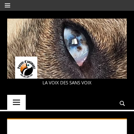
Aller
MENU
au
contenu
PAROLE
LA VOIX DES SANS VOIX
D'ANIMAUX