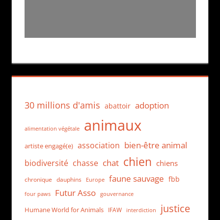
30 millions d'amis
adoption
abattoir
animaux
alimentation végétale
bien-être animal
association
artiste engagé(e)
chien
chat
biodiversité
chasse
chiens
faune sauvage
fbb
dauphins
chronique
Europe
Futur Asso
four paws
gouvernance
justice
Humane World for Animals
IFAW
interdiction