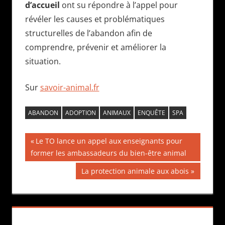
d’accueil
ont su répondre à l’appel pour
révéler les causes et problématiques
structurelles de l’abandon afin de
comprendre, prévenir et améliorer la
situation.
Sur
savoir-animal.fr
ABANDON
ADOPTION
ANIMAUX
ENQUÊTE
SPA
Navigation
Publication
Le TO lance un appel aux enseignants pour
précédente :
former les ambassadeurs du bien-être animal
de
Publication
La protection animale aux abois
l’article
suivante :