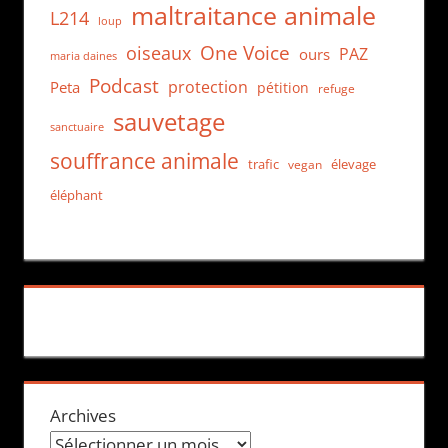
maltraitance animale
L214
loup
One Voice
oiseaux
PAZ
ours
maria daines
Podcast
protection
Peta
pétition
refuge
sauvetage
sanctuaire
souffrance animale
trafic
élevage
vegan
éléphant
Archives