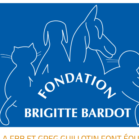
LA FBB ET GREG GUILLOTIN FONT ÉQ