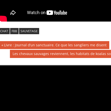
CHAT
FBB
SAUVETAGE
Navigation
Publication
Livre : Journal d’un sanctuaire. Ce que les sangliers me disent
précédente :
de
Publication
Les chevaux sauvages reviennent, les habitats de koalas s
suivante :
l’article