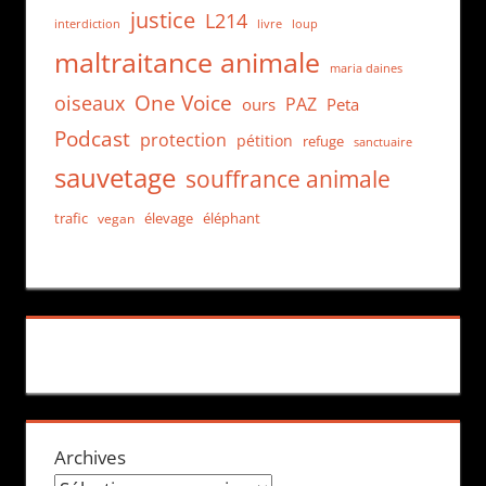
justice
L214
interdiction
loup
livre
maltraitance animale
maria daines
One Voice
oiseaux
PAZ
ours
Peta
Podcast
protection
pétition
refuge
sanctuaire
sauvetage
souffrance animale
trafic
élevage
éléphant
vegan
Archives