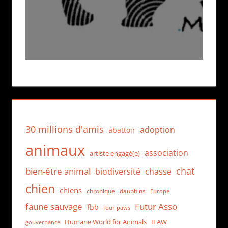
30 millions d'amis
adoption
abattoir
animaux
association
artiste engagé(e)
chat
bien-être animal
biodiversité
chasse
chien
chiens
chronique
dauphins
Europe
faune sauvage
Futur Asso
fbb
four paws
Humane World for Animals
IFAW
gouvernance