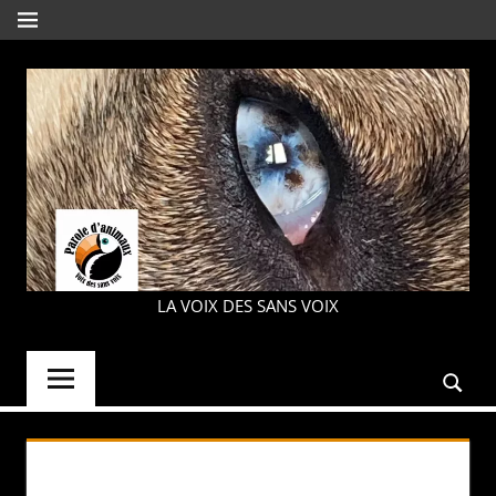
Aller
MENU
au
contenu
PAROLE
LA VOIX DES SANS VOIX
D'ANIMAUX