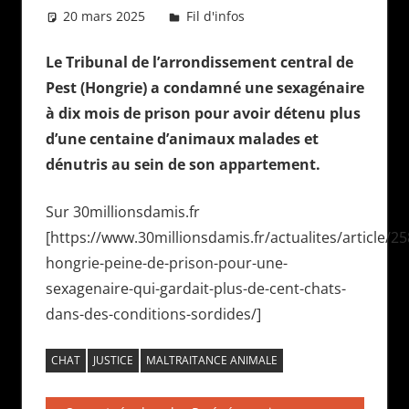
20 mars 2025
Daniel
Fil d'infos
Le Tribunal de l’arrondissement central de
Pest (Hongrie) a condamné une sexagénaire
à dix mois de prison pour avoir détenu plus
d’une centaine d’animaux malades et
dénutris au sein de son appartement.
Sur 30millionsdamis.fr
[https://www.30millionsdamis.fr/actualites/article/25
hongrie-peine-de-prison-pour-une-
sexagenaire-qui-gardait-plus-de-cent-chats-
dans-des-conditions-sordides/]
CHAT
JUSTICE
MALTRAITANCE ANIMALE