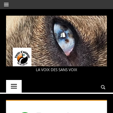
Aller
MENU
au
contenu
PAROLE
LA VOIX DES SANS VOIX
D'ANIMAUX