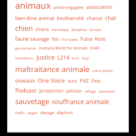
animaux
association
artiste engagé(e)
chat
bien-être animal
biodiversité
chasse
chien
chiens
chronique
dauphins
Europe
faune sauvage
Futur Asso
fbb
four paws
Humane World for Animals
IFAW
gouvernance
justice
L214
interdiction
loup
livre
maltraitance animale
maria daines
One Voice
oiseaux
PAZ
ours
Peta
Podcast
protection
pétition
refuge
sanctuaire
sauvetage
souffrance animale
trafic
élevage
éléphant
vegan