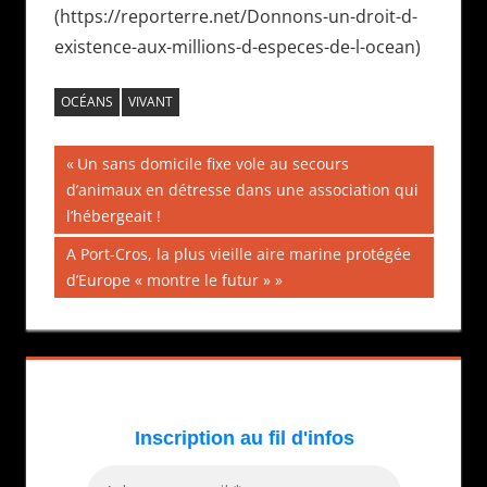
(https://reporterre.net/Donnons-un-droit-d-
existence-aux-millions-d-especes-de-l-ocean)
OCÉANS
VIVANT
Navigation
Publication
Un sans domicile fixe vole au secours
précédente :
d’animaux en détresse dans une association qui
de
l’hébergeait !
l’article
Publication
A Port-Cros, la plus vieille aire marine protégée
suivante :
d’Europe « montre le futur »