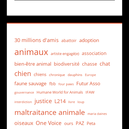
30 millions d'amis
adoption
abattoir
animaux
association
artiste engagé(e)
chat
bien-être animal
biodiversité
chasse
chien
chiens
chronique
dauphins
Europe
faune sauvage
Futur Asso
fbb
four paws
Humane World for Animals
IFAW
gouvernance
justice
L214
interdiction
loup
livre
maltraitance animale
maria daines
One Voice
oiseaux
PAZ
ours
Peta