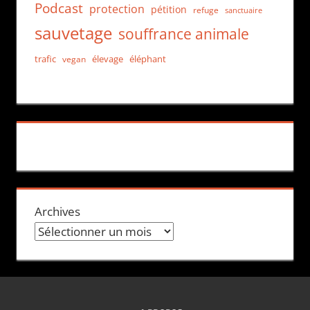
Podcast
protection
pétition
refuge
sanctuaire
sauvetage
souffrance animale
trafic
élevage
éléphant
vegan
Archives