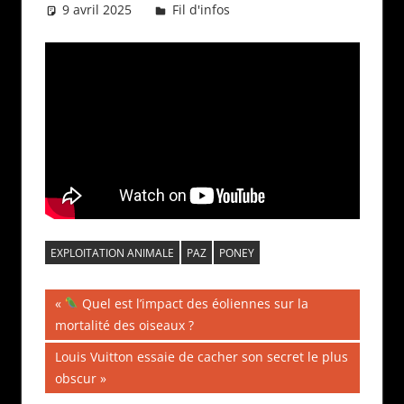
9 avril 2025
Daniel
Fil d'infos
EXPLOITATION ANIMALE
PAZ
PONEY
Navigation
Publication
Quel est l’impact des éoliennes sur la
précédente :
mortalité des oiseaux ?
de
Publication
Louis Vuitton essaie de cacher son secret le plus
l’article
suivante :
obscur