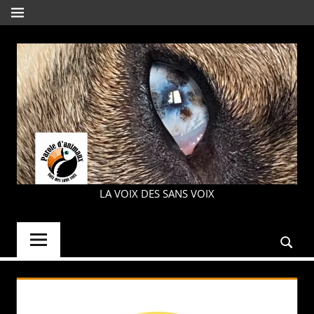
Aller
MENU
au
contenu
PAROLE
LA VOIX DES SANS VOIX
D'ANIMAUX