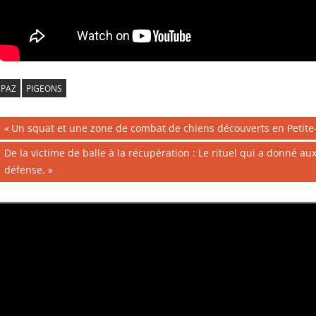
PAZ
PIGEONS
Navigation
Publication
Un squat et une zone de combat de chiens découverts en Petite
précédente :
de
Publication
De la victime de balle à la récupération : Le rituel qui a donné a
suivante :
défense.
l’article