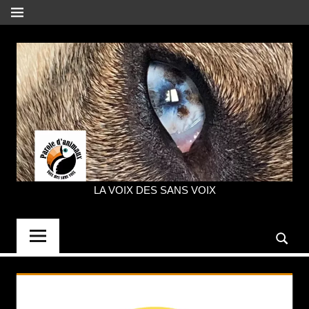
Aller
MENU
au
contenu
LA VOIX DES SANS VOIX
PAROLE
D'ANIMAUX