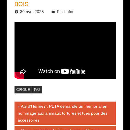
BOIS
30 avril 2025
Daniel
Fil d'infos
CIRQUE
PAZ
Navigation
Publication
AG d’Hermès : PETA demande un mémorial en
précédente :
hommage aux animaux torturés et tués pour des
de
accessoires
l’article