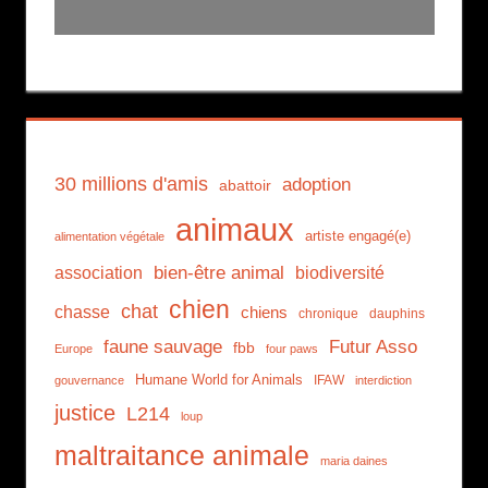
30 millions d'amis
adoption
abattoir
animaux
artiste engagé(e)
alimentation végétale
association
bien-être animal
biodiversité
chien
chat
chasse
chiens
chronique
dauphins
faune sauvage
Futur Asso
fbb
Europe
four paws
Humane World for Animals
IFAW
gouvernance
interdiction
justice
L214
loup
maltraitance animale
maria daines