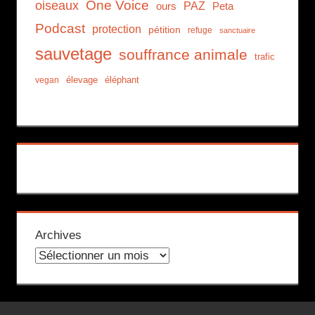
One Voice
oiseaux
PAZ
ours
Peta
Podcast
protection
pétition
refuge
sanctuaire
sauvetage
souffrance animale
trafic
élevage
éléphant
vegan
Archives