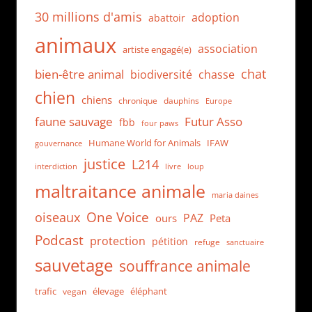
30 millions d'amis
adoption
abattoir
animaux
association
artiste engagé(e)
chat
bien-être animal
biodiversité
chasse
chien
chiens
chronique
dauphins
Europe
faune sauvage
Futur Asso
fbb
four paws
Humane World for Animals
IFAW
gouvernance
justice
L214
interdiction
loup
livre
maltraitance animale
maria daines
One Voice
oiseaux
PAZ
ours
Peta
Podcast
protection
pétition
refuge
sanctuaire
sauvetage
souffrance animale
trafic
élevage
éléphant
vegan