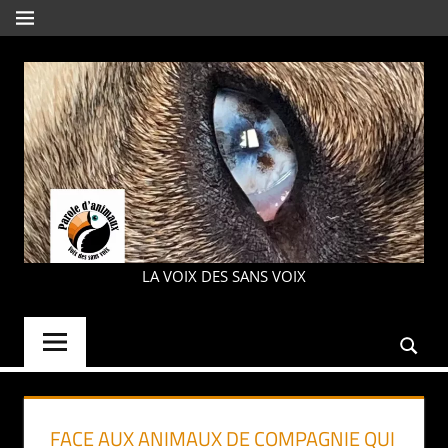
Aller
MENU
au
contenu
PAROLE
LA VOIX DES SANS VOIX
D'ANIMAUX
FACE AUX ANIMAUX DE COMPAGNIE QUI