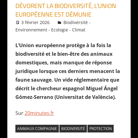
DÉVORENT LA BIODIVERSITÉ, L’UNION
EUROPÉENNE EST DÉMUNIE
3 février 2026
Daniel
Biodiversité -
Environnement - Ecologie - Climat
L’Union européenne protège à la fois la
biodiversité et le bien-être des animaux
domestiques, mais manque de réponse
juridique lorsque ces derniers menacent la
faune sauvage. Un vide réglementaire que
décrit le chercheur espagnol Miguel Ángel
Gómez-Serrano (Universitat de València).
Sur
20minutes.fr
ANIMAUX COMPAGNIE
BIODIVERSITÉ
PROTECTION