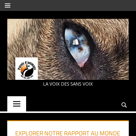
Aller
MENU
au
contenu
PAROLE
LA VOIX DES SANS VOIX
D'ANIMAUX
EXPLORER NOTRE RAPPORT AU MONDE