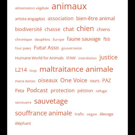
animaux
alimentation végétale
bien-être animal
association
artiste engagé(e)
chien
chat
biodiversité
chasse
chiens
faune sauvage
fbb
dauphins
chronique
Europe
Futur Asso
four paws
gouvernance
justice
Humane World for Animals
IFAW
interdiction
maltraitance animale
L214
loup
One Voice
oiseaux
PAZ
ours
maria daines
Podcast
protection
Peta
pétition
refuge
sauvetage
sanctuaire
souffrance animale
trafic
élevage
vegan
éléphant