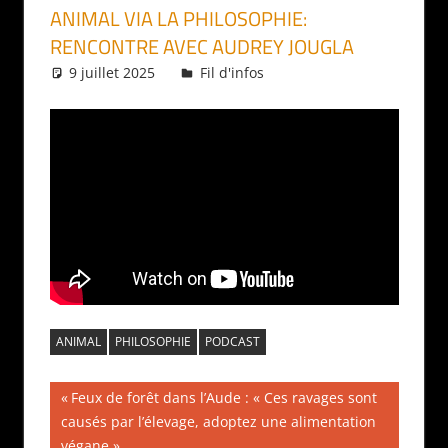
ANIMAL VIA LA PHILOSOPHIE:
RENCONTRE AVEC AUDREY JOUGLA
9 juillet 2025
Daniel
Fil d'infos
ANIMAL
PHILOSOPHIE
PODCAST
Navigation
Publication
Feux de forêt dans l’Aude : « Ces ravages sont
précédente :
causés par l’élevage, adoptez une alimentation
de
végane »