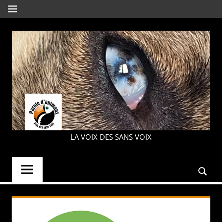
Aller
MENU
au
contenu
PAROLE
LA VOIX DES SANS VOIX
D'ANIMAUX