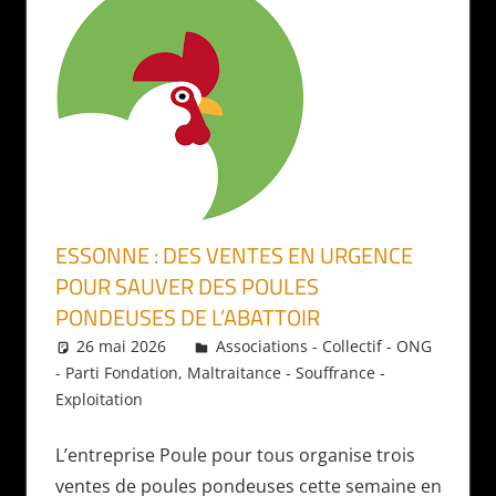
ESSONNE : DES VENTES EN URGENCE
POUR SAUVER DES POULES
PONDEUSES DE L’ABATTOIR
26 mai 2026
Daniel
Associations - Collectif - ONG
- Parti Fondation
,
Maltraitance - Souffrance -
Exploitation
L’entreprise Poule pour tous organise trois
ventes de poules pondeuses cette semaine en