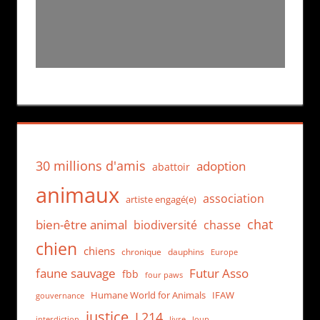
30 millions d'amis
adoption
abattoir
animaux
association
artiste engagé(e)
chat
bien-être animal
biodiversité
chasse
chien
chiens
chronique
dauphins
Europe
faune sauvage
Futur Asso
fbb
four paws
Humane World for Animals
IFAW
gouvernance
justice
L214
interdiction
loup
livre