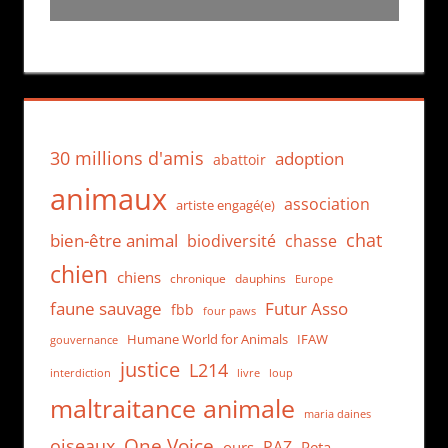
30 millions d'amis
adoption
abattoir
animaux
association
artiste engagé(e)
chat
bien-être animal
biodiversité
chasse
chien
chiens
chronique
dauphins
Europe
faune sauvage
Futur Asso
fbb
four paws
Humane World for Animals
IFAW
gouvernance
justice
L214
interdiction
loup
livre
maltraitance animale
maria daines
One Voice
oiseaux
PAZ
ours
Peta