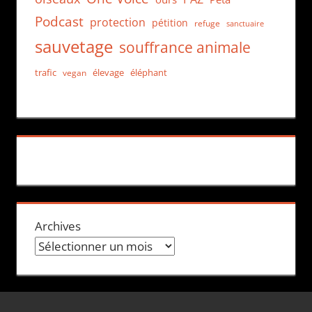
Podcast
protection
pétition
refuge
sanctuaire
sauvetage
souffrance animale
trafic
élevage
éléphant
vegan
Archives