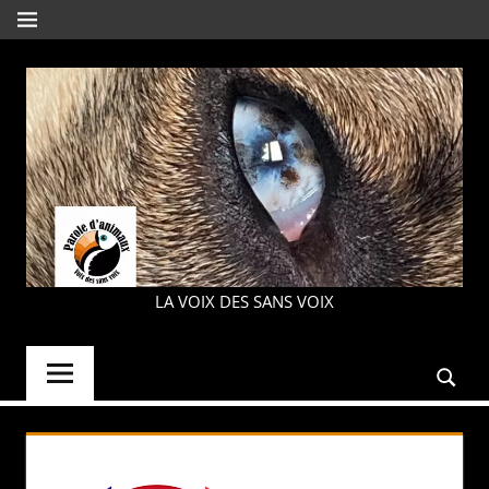
Aller
MENU
au
contenu
PAROLE
LA VOIX DES SANS VOIX
D'ANIMAUX