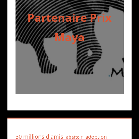
Partenaire Prix
Maya
30 millions d'amis
adoption
abattoir