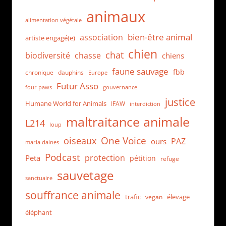
animaux
alimentation végétale
bien-être animal
association
artiste engagé(e)
chien
chat
biodiversité
chasse
chiens
faune sauvage
fbb
dauphins
chronique
Europe
Futur Asso
four paws
gouvernance
justice
Humane World for Animals
IFAW
interdiction
maltraitance animale
L214
loup
One Voice
oiseaux
PAZ
ours
maria daines
Podcast
protection
Peta
pétition
refuge
sauvetage
sanctuaire
souffrance animale
trafic
élevage
vegan
éléphant