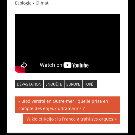
Ecologie - Climat
DÉVASTATION
ENQUÊTE
EUROPE
FORÊT
Navigation
Publication
Biodiversité en Outre-mer : quelle prise en
précédente :
compte des enjeux ultramarins ?
de
Publication
Wikie et Keijo : la France a trahi ses orques
l’article
suivante :