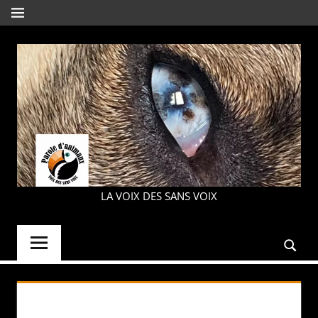
Aller
MENU
au
contenu
PAROLE
LA VOIX DES SANS VOIX
D'ANIMAUX