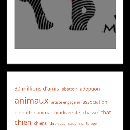
30 millions d'amis
adoption
abattoir
animaux
association
artiste engagé(e)
chat
bien-être animal
biodiversité
chasse
chien
chiens
chronique
dauphins
Europe