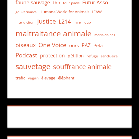
faune sauvage
Futur Asso
fbb
four paws
Humane World for Animals
IFAW
gouvernance
justice
L214
interdiction
loup
livre
maltraitance animale
maria daines
One Voice
oiseaux
PAZ
ours
Peta
Podcast
protection
pétition
refuge
sanctuaire
sauvetage
souffrance animale
trafic
élevage
éléphant
vegan