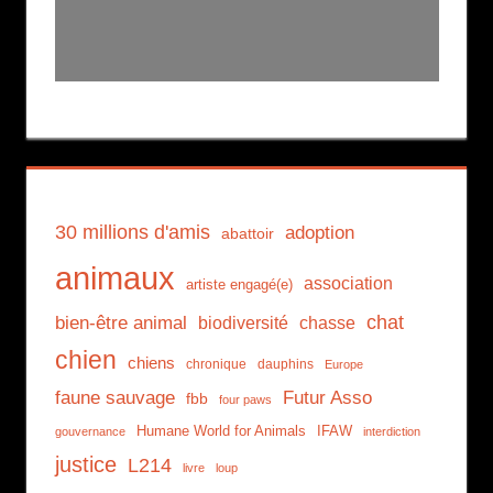
30 millions d'amis
adoption
abattoir
animaux
association
artiste engagé(e)
chat
bien-être animal
biodiversité
chasse
chien
chiens
chronique
dauphins
Europe
faune sauvage
Futur Asso
fbb
four paws
Humane World for Animals
IFAW
gouvernance
interdiction
justice
L214
livre
loup