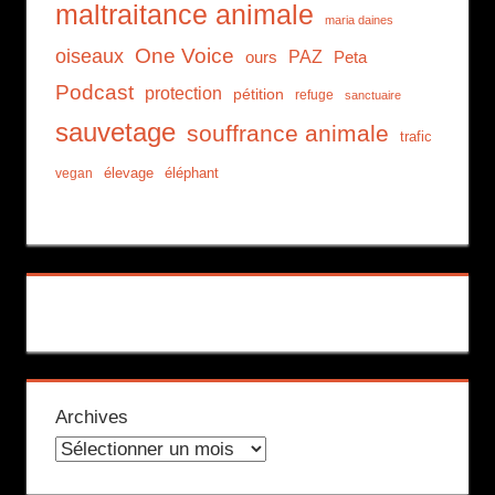
maltraitance animale
maria daines
One Voice
oiseaux
PAZ
ours
Peta
Podcast
protection
pétition
refuge
sanctuaire
sauvetage
souffrance animale
trafic
élevage
éléphant
vegan
Archives