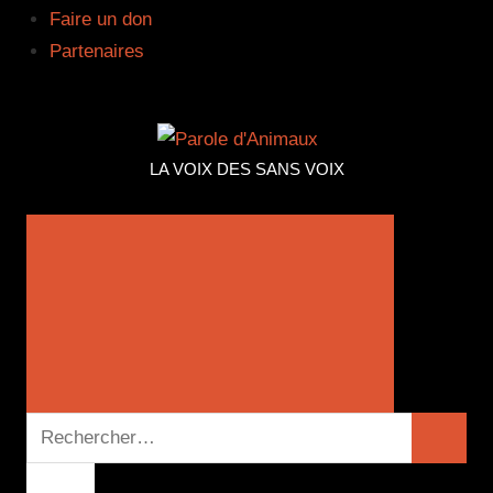
Faire un don
Partenaires
PAROLE
LA VOIX DES SANS VOIX
D'ANIMA
Recherche
Recher
pour :