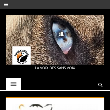
Aller
MENU
au
contenu
PAROLE
LA VOIX DES SANS VOIX
D'ANIMAUX