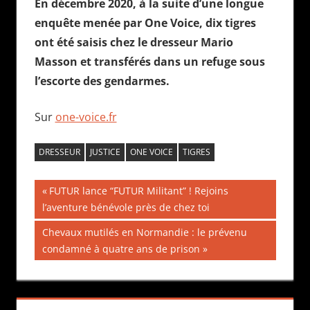
En décembre 2020, à la suite d’une longue
enquête menée par One Voice, dix tigres
ont été saisis chez le dresseur Mario
Masson et transférés dans un refuge sous
l’escorte des gendarmes.
Sur
one-voice.fr
DRESSEUR
JUSTICE
ONE VOICE
TIGRES
Navigation
Publication
FUTUR lance “FUTUR Militant” ! Rejoins
précédente :
l’aventure bénévole près de chez toi
de
Publication
Chevaux mutilés en Normandie : le prévenu
l’article
suivante :
condamné à quatre ans de prison