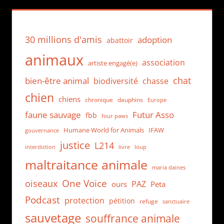
30 millions d'amis
adoption
abattoir
animaux
association
artiste engagé(e)
chat
bien-être animal
biodiversité
chasse
chien
chiens
chronique
dauphins
Europe
faune sauvage
Futur Asso
fbb
four paws
Humane World for Animals
IFAW
gouvernance
justice
L214
interdiction
loup
livre
maltraitance animale
maria daines
One Voice
oiseaux
PAZ
ours
Peta
Podcast
protection
pétition
refuge
sanctuaire
sauvetage
souffrance animale